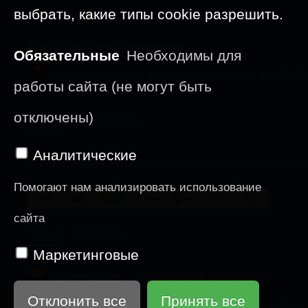
09-23 августа: ОТПУСК
выбрать, какие типы cookie разрешить.
Пункт выдачи заказов:
Обязательные
Необходимы для
г. Саратов, ул. Железнодорожная 43/5
работы сайта (не могут быть
Способы оплаты
отключены)
Аналитические
У нас можно оплатить следующим образ
Помогают нам анализировать использование
сайта
Наши проекты
Маркетинговые
Календарь спортивных событий
Отклонить все
Принять все
Веломногодневка "Меловые Горы Рос