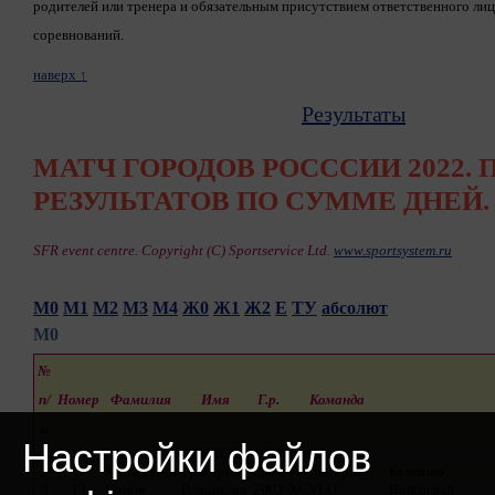
родителей или тренера и обязательным присутствием ответственного лиц
соревнований.
наверх ↑
Результаты
МАТЧ ГОРОДОВ РОСССИИ 2022.
РЕЗУЛЬТАТОВ ПО СУММЕ ДНЕЙ.
SFR event centre. Copyright (C) Sportservice Ltd.
www.sportsystem.ru
М0
М1
М2
М3
М4
Ж0
Ж1
Ж2
Е
ТУ
абсолют
М0
№
п/
Номер
Фамилия
Имя
Г.р.
Команда
п
Настройки файлов
1
19
Кудрин
АЛЕКСЕЙ
1997
Лично
2
3
Мосалыгин
Григорий
2004
Prosport.pro
Балаково
3
13
Попов
Владислав
2003
XCVLG
Волгоград