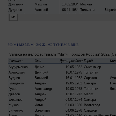
М0
М1
М2
М3
М4
Ж0
Ж1
Ж2
ТУРИЗМ
E-BIKE