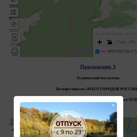
Приложение 3
Технический бюллетень
Велофестиваля «
МАТЧ ГОРОД
ОВ РОССИИ
3 Этап, Горный кросс-кантри марафон
XC
×
СПОРТ / E-BIKE