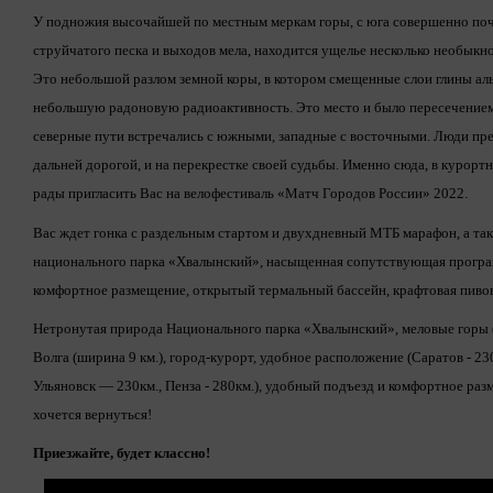
У подножия высочайшей по местным меркам горы, с юга совершенно поч
струйчатого песка и выходов мела, находится ущелье несколько необыкн
Это небольшой разлом земной коры, в котором смещенные слои глины аль
небольшую радоновую радиоактивность. Это место и было пересечением
северные пути встречались с южными, западные с восточными. Люди пре
дальней дорогой, и на перекрестке своей судьбы. Именно сюда, в курор
рады пригласить Вас на велофестиваль «Матч Городов России» 2022.
Вас ждет гонка с раздельным стартом и двухдневный МТБ марафон, а та
национального парка «Хвалынский», насыщенная сопутствующая програм
комфортное размещение, открытый термальный бассейн, крафтовая пивов
Нетронутая природа Национального парка «Хвалынский», меловые горы (
Волга (ширина 9 км.), город-курорт, удобное расположение (Саратов - 23
Ульяновск — 230км., Пенза - 280км.), удобный подъезд и комфортное раз
хочется вернуться!
Приезжайте, будет классно!