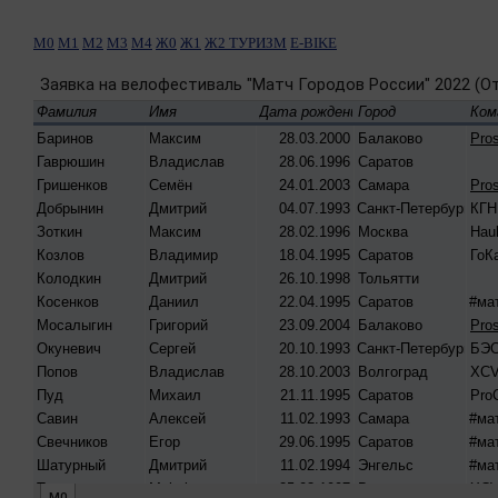
М0
М1
М2
М3
М4
Ж0
Ж1
Ж2
ТУРИЗМ
E-BIKE