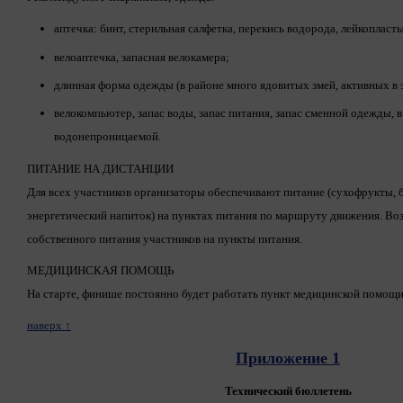
аптечка: бинт, стерильная салфетка, перекись водорода, лейкоплас
велоаптечка, запасная велокамера;
длинная форма одежды (в районе много ядовитых змей, активных в 
велокомпьютер, запас воды, запас питания, запас сменной одежды, в
водонепроницаемой.
ПИТАНИЕ НА ДИСТАНЦИИ
Для всех участников организаторы обеспечивают питание (сухофрукты, б
энергетический напиток) на пунктах питания по маршруту движения. Во
собственного питания участников на пункты питания.
МЕДИЦИНСКАЯ ПОМОЩЬ
На старте, финише постоянно будет работать пункт медицинской помощи
наверх ↑
Приложение 1
Технический бюллетень