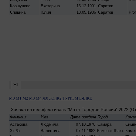
М0
М1
М2
М3
М4
Ж0
Ж1
Ж2
ТУРИЗМ
E-BIKE