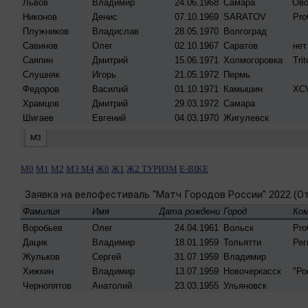
М0
М1
М2
М3
М4
Ж0
Ж1
Ж2
ТУРИЗМ
E-BIKE