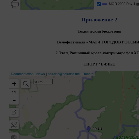
Приложение 2
Технический бюллетень
Велофестиваля «
МАТЧ ГОРОДОВ
РОССИИ
2 Этап, Равнинный кросс-кантри марафон
X
СПОРТ / E-BIKE