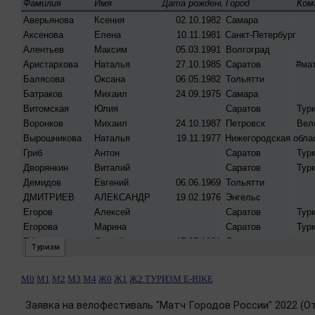
М0
М1
М2
М3
М4
Ж0
Ж1
Ж2
ТУРИЗМ
E-BIKE