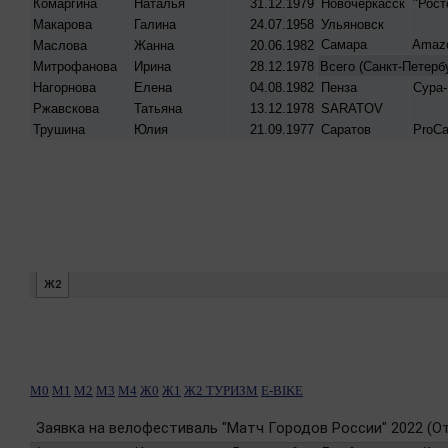
М0
М1
М2
М3
М4
Ж0
Ж1
Ж2
ТУРИЗМ
E-BIKE