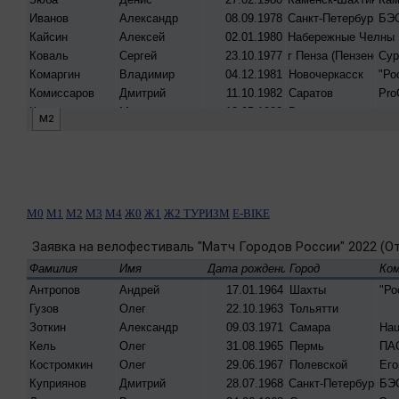
М0
М1
М2
М3
М4
Ж0
Ж1
Ж2
ТУРИЗМ
E-BIKE