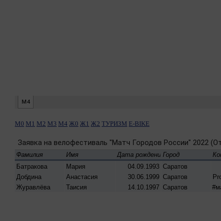
М0
М1
М2
М3
М4
Ж0
Ж1
Ж2
ТУРИЗМ
E-BIKE