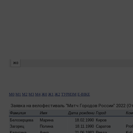
М0
М1
М2
М3
М4
Ж0
Ж1
Ж2
ТУРИЗМ
E-BIKE