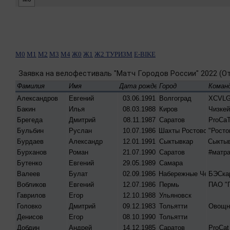
М0
М1
М2
М3
М4
Ж0
Ж1
Ж2
ТУРИЗМ
E-BIKE