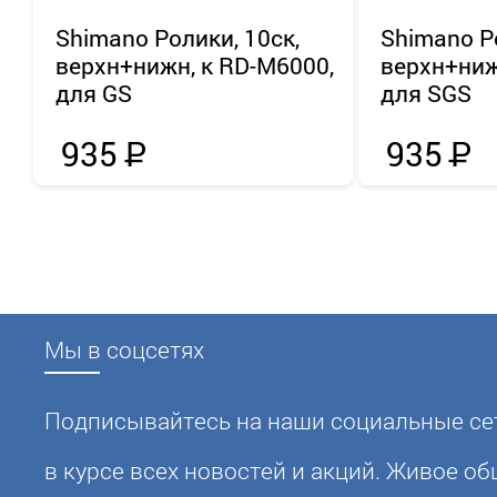
Shimano
Ролики, 10ск,
Shimano
Р
верхн+нижн, к RD-M6000,
верхн+ниж
для GS
для SGS
935
Р
935
Р
Мы в соцсетях
Подписывайтесь на наши социальные сет
в курсе всех новостей и акций. Живое о