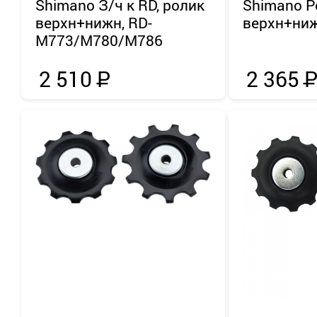
Shimano
З/ч к RD, ролик
Shimano
Р
верхн+нижн, RD-
верхн+ниж
M773/M780/M786
2 510
Р
2 365