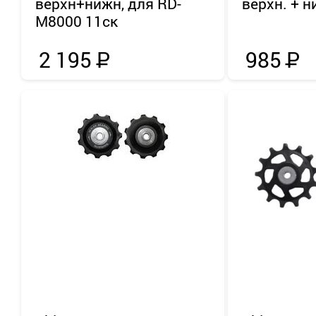
верхн+нижн, для RD-
верхн. + н
M8000 11ск
2 195
Р
985
Р