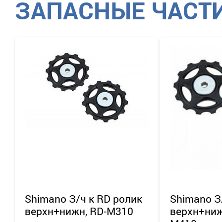
ЗАПАСНЫЕ ЧАСТ
до
Применить
Сбросить
Shimano
З/ч к RD ролик
Shimano
З
верхн+нижн, RD-M310
верхн+ниж