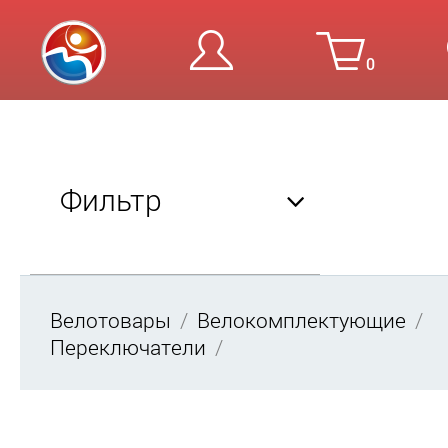
0
Вход
Ре
Фильтр
Велотовары
Велокомплектующие
Переключатели
Год
от