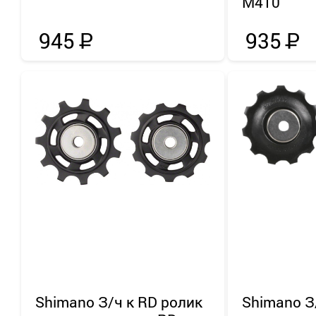
M410
945
Р
935
Р
Shimano
З/ч к RD ролик
Shimano
З