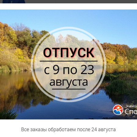
0
Р
КОНТАКТЫ
АД
Эки
ть в
+7 (8452) 47-00-01
Все заказы обработаем после 24 августа
чат-