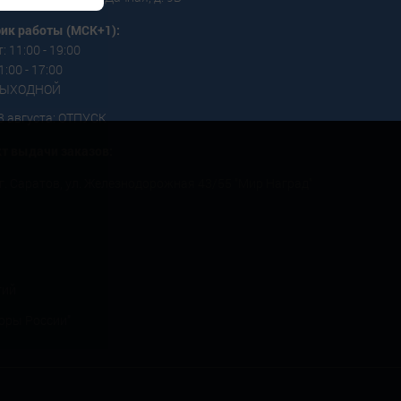
ик работы (МСК+1):
: 11:00 - 19:00
1:00 - 17:00
 ВЫХОДНОЙ
3 августа: ОТПУСК
т выдачи заказов:
г. Саратов, ул. Железнодорожная 43/55 "Мир Наград"
тий
оры России"