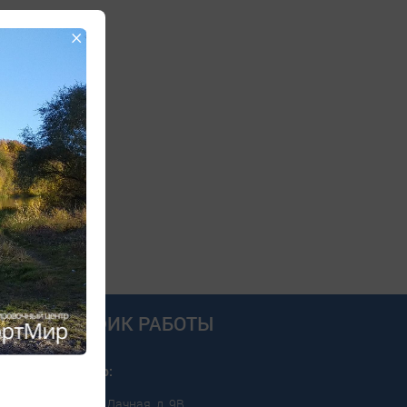
×
РЕС И ГРАФИК РАБОТЫ
пировочный центр:
г. Саратов, ул. 5-я Дачная, д. 9В