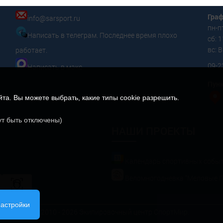
+7 (962) 624-70-01
Граф
info@sarsport.ru
пн-пт
Написать в телеграм. Последнее время плохо
сб: 1
вс:
работает.
09-2
Написать в макс
Пунк
а. Вы можете выбрать, какие типы cookie разрешить.
ут быть отключены)
НАШИ ПРОЕКТЫ
Календарь спортивных собы
Веломногодневка "Меловые Г
настройки
© 2010 - 2026 Экипировочный центр СпортМир.