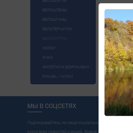
ВЕЛОШОРТЫ
ВЕЛОШЛЕМЫ
ВЕЛОШТАНЫ
ВЕЛОПЕРЧАТКИ
ВЕЛОКУРТКИ
НОСКИ
447
ОЧКИ
ЖИЛЕТКИ И БЕЗРУКАВКИ
РУКАВА / ЧУЛКИ
МЫ В СОЦСЕТЯХ
Подписывайтесь на наши социальные сети, чтобы бы
курсе всех новостей и акций. Живое общение без ИИ и 