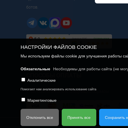
ботов.
НАСТРОЙКИ ФАЙЛОВ COOKIE
Мы используем файлы cookie для улучшения работы сайт
Обязательные
Необходимы для работы сайта (не мог
СПОСОБЫ ОПЛАТЫ
Аналитические
Помогают нам анализировать использование сайта
У нас можно оплатить следующим образом:
Маркетинговые
Отклонить все
Принять все
Сохранить 