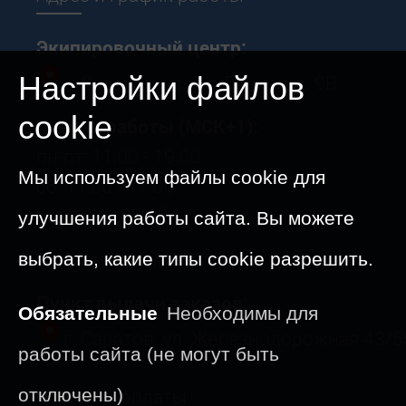
Экипировочный центр:
г. Саратов, ул. 5-я Дачная, д. 9В
Настройки файлов
cookie
График работы (МСК+1):
пн-пт: 11:00 - 19:00
Мы используем файлы cookie для
сб: 11:00 - 17:00
вс: ВЫХОДНОЙ
улучшения работы сайта. Вы можете
09-23 августа: ОТПУСК
выбрать, какие типы cookie разрешить.
Пункт выдачи заказов:
Обязательные
Необходимы для
г. Саратов, ул. Железнодорожная 43/5
работы сайта (не могут быть
Способы оплаты
отключены)