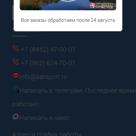
Все заказы обработаем после 24 августа
Контакты
+7 (8452) 47-00-01
+7 (962) 624-70-01
info@sarsport.ru
Написать в телеграм. Последнее врем
работает.
Написать в макс
Адрес и график работы