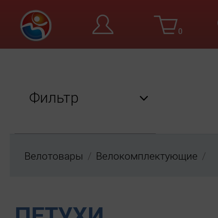
0
Вход
Ре
Фильтр
Велотовары
Велокомплектующие
Бренд
Scott
ПЕТУХИ