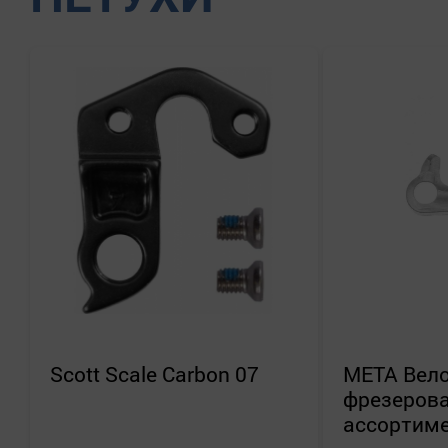
МЕТА
Применить
Сбросить
Scott
Scale Carbon 07
МЕТА
Вел
фрезеров
ассортим