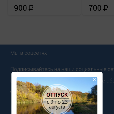
900
Р
700
Р
Мы в соцсетях
Подписывайтесь на наши социальные сет
×
в курсе всех новостей и акций. Живое о
чат-ботов.