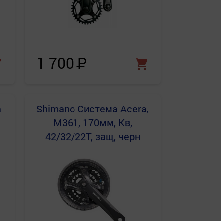
1 700
Р
a
Shimano
Система Acera,
M361, 170мм, Кв,
42/32/22T, защ, черн