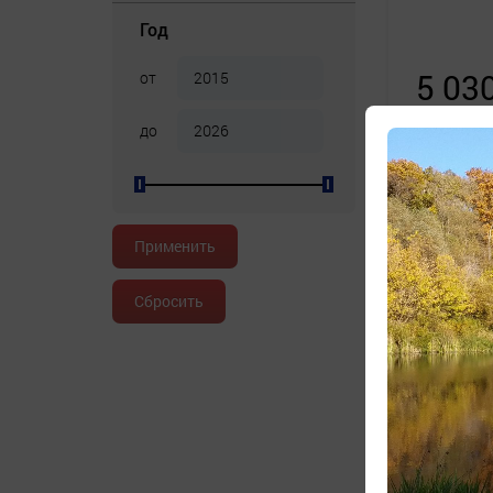
Год
5 03
от
до
Shiman
M315-2, 
Применить
без. з
Сбросить