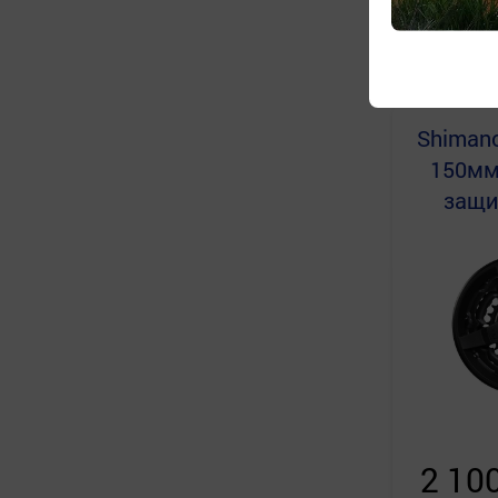
4 08
Shiman
150мм,
защит
2 10