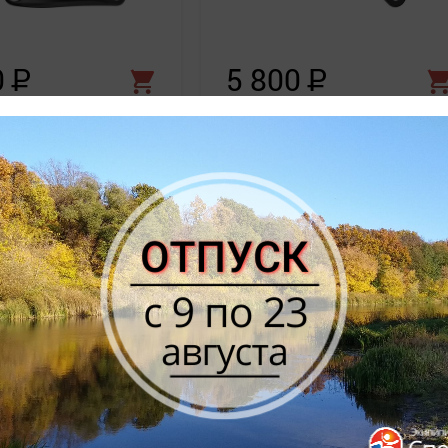
0
Р
5 800
Р
o
Система Altus,
Shimano
Система MT210
175мм, 36/22T, кв,
175мм, для 2x9ск, инт.
ащ, цв. черн, для
вал., 46/30, с защитой
7/8ск.