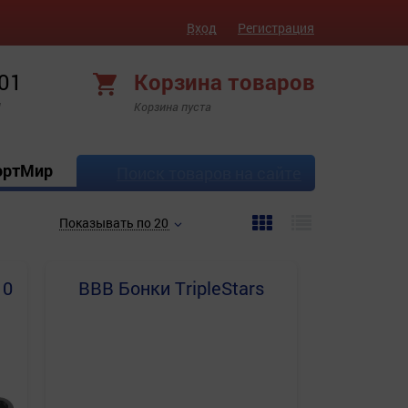
Вход
Регистрация
 01
Корзина товаров
!
Корзина пуста
ортМир
Поиск товаров на сайте
Показывать по 20
10
BBB
Бонки TripleStars