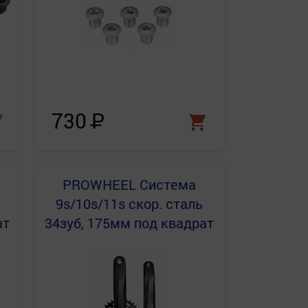
730
Р
PROWHEEL
Система
9s/10s/11s скор. сталь
ат
34зуб, 175мм под квадрат