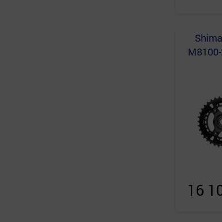
Shim
M8100-
16 1