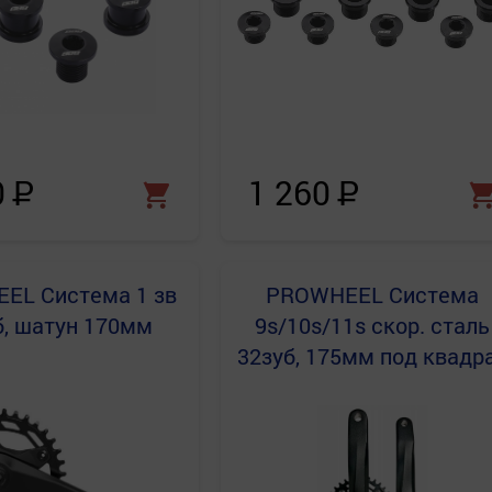
0
Р
1 260
Р
EEL
Система 1 зв
PROWHEEL
Система
б, шатун 170мм
9s/10s/11s скор. сталь
32зуб, 175мм под квадр