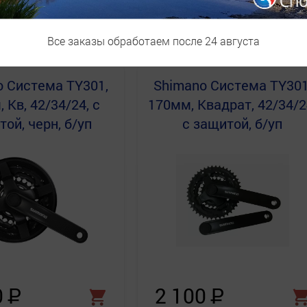
0
Р
4 250
Р
Все заказы обработаем после 24 августа
o
Система TY301,
Shimano
Система TY301
 Кв, 42/34/24, с
170мм, Квадрат, 42/34/2
ой, черн, б/уп
с защитой, б/уп
0
Р
2 100
Р