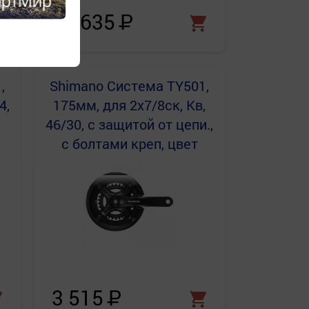
10 635
Р
,
Shimano
Система TY501,
4,
175мм, для 2x7/8ск, Кв,
46/30, с защитой от цепи.,
с болтами креп, цвет
черн
3 515
Р