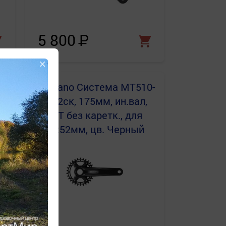
5 800
Р
×
,
Shimano
Система MT510-
1, 12ск, 175мм, ин.вал,
34T без каретк., для
CL:52мм, цв. Черный