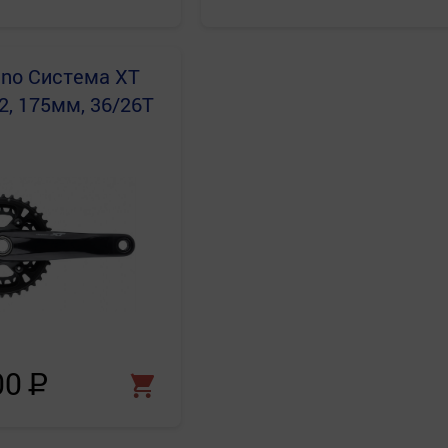
ano
Система XT
2, 175мм, 36/26T
00
Р