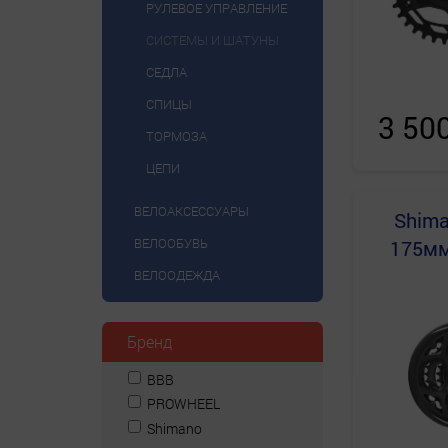
РУЛЕВОЕ УПРАВЛЕНИЕ
СИСТЕМЫ И ШАТУНЫ
СЕДЛА
СПИЦЫ
3 50
ТОРМОЗА
ЦЕПИ
ВЕЛОАКСЕССУАРЫ
Shim
ВЕЛООБУВЬ
175мм,
ВЕЛООДЕЖДА
Бренд
BBB
PROWHEEL
Shimano