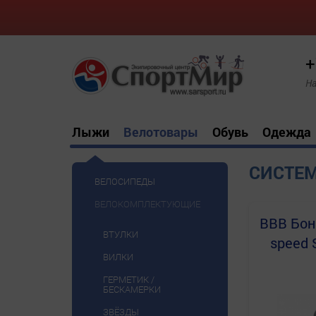
+
На
Лыжи
Велотовары
Обувь
Одежда
СИСТЕ
ВЕЛОСИПЕДЫ
ВЕЛОКОМПЛЕКТУЮЩИЕ
BBB
Бон
ВТУЛКИ
speed 
ВИЛКИ
ГЕРМЕТИК /
БЕСКАМЕРКИ
ЗВЁЗДЫ