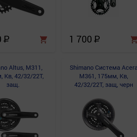
0
Р
1 700
Р
ano
Altus, M311,
Shimano
Система Acer
 Кв, 42/32/22T,
M361, 175мм, Кв,
защ.
42/32/22T, защ, черн