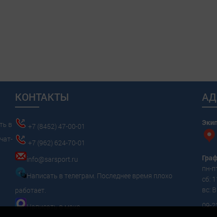
КОНТАКТЫ
АД
Эки
ть в
+7 (8452) 47-00-01
чат-
+7 (962) 624-70-01
Граф
info@sarsport.ru
пн-пт
Написать в телеграм. Последнее время плохо
сб: 1
вс:
работает.
09-2
Написать в макс