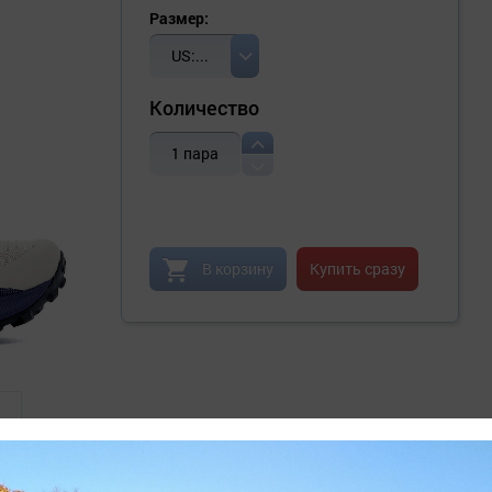
Размер:
US:10H
Количество
1
пара
В корзину
Купить сразу