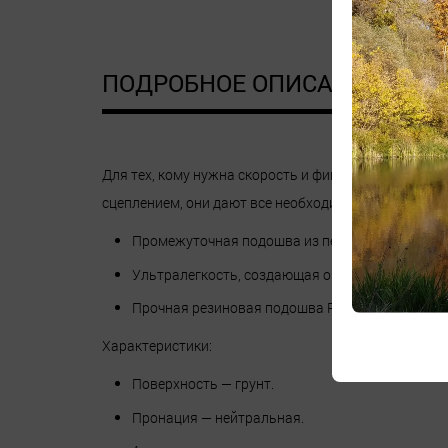
ПОДРОБНОЕ ОПИСАНИЕ
Д
Для тех, кому нужна скорость и фиксация на самых
сцеплением, они дают все необходимое, чтобы двиг
Промежуточная подошва из пены PWRRUN легк
Ультралегкость, создающая ощущение большей
Прочная резиновая подошва PWRTRAC и защита
Характеристики:
Поверхность — грунт.
Пронация — нейтральная.