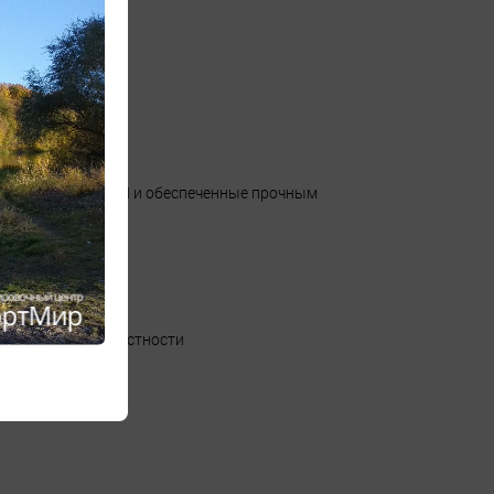
анные пеной PWRRUN и обеспеченные прочным
 пересеченной местности