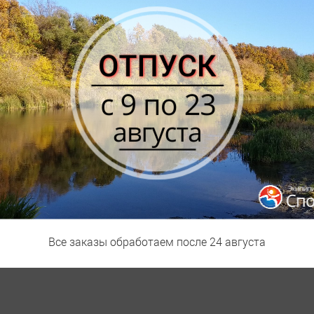
ЕТАЛЬНЫЕ ХАРАКТЕРИСТИКИ
 крутых участках. Peregrine 13 поможет вам в этом. Амортизиров
аться дальше и быстрее.
ая и амортизирована для комфортного ощущения
 скорости для невероятных трейловых приключений
 от камней обеспечивают максимальное сцепление и удержание на
Все заказы обработаем после 24 августа