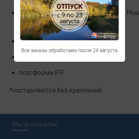
Профессиональная база World Cup Plus
скольжения
Вес 1190 г в ростовке 186
Все заказы обработаем после 24 августа
база WCP
платформа IFP
*поставляются без креплений
Мы в соцсетях