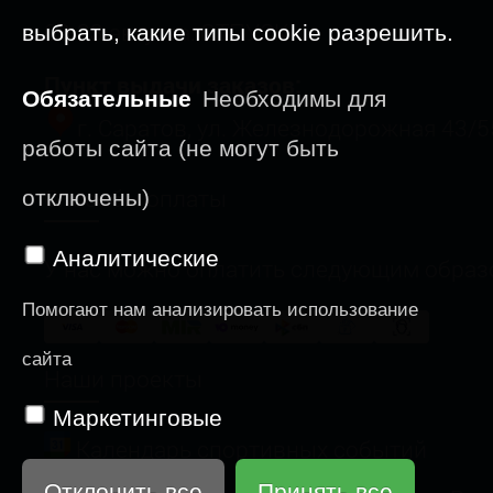
09-23 августа: ОТПУСК
выбрать, какие типы cookie разрешить.
Пункт выдачи заказов:
Обязательные
Необходимы для
г. Саратов, ул. Железнодорожная 43/5
работы сайта (не могут быть
Способы оплаты
отключены)
Аналитические
У нас можно оплатить следующим образ
Помогают нам анализировать использование
сайта
Наши проекты
Маркетинговые
Календарь спортивных событий
Отклонить все
Принять все