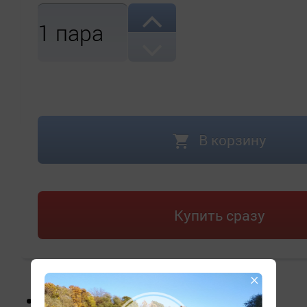
1
пара
В корзину
Купить сразу
×
Облегченный сотовый сердечник