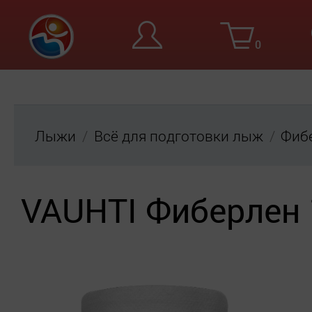
0
Вход
Ре
Лыжи
Всё для подготовки лыж
Фиб
VAUHTI Фиберлен 