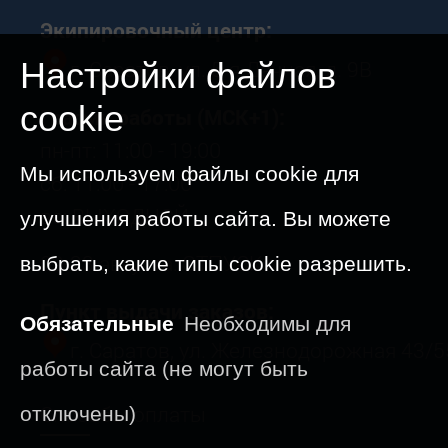
Экипировочный центр:
г. Саратов, ул. 5-я Дачная, д. 9В
Настройки файлов
cookie
График работы (МСК+1):
пн-пт: 11:00 - 19:00
Мы используем файлы cookie для
сб: 11:00 - 17:00
вс: ВЫХОДНОЙ
улучшения работы сайта. Вы можете
09-23 августа: ОТПУСК
выбрать, какие типы cookie разрешить.
Пункт выдачи заказов:
Обязательные
Необходимы для
г. Саратов, ул. Железнодорожная 43/5
работы сайта (не могут быть
Способы оплаты
отключены)