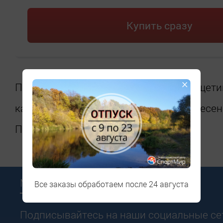
Купить сразу
×
Прямоугольная щетка с набивкой из щети
кабана 0,15 мм. Вторая щетка для нанесени
Произведите 5-10 движений
Мы в соцсетях
Все заказы обработаем после 24 августа
Подписывайтесь на наши социальные сет