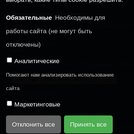
Пункт выдачи заказов:
Обязательные
Необходимы для
г. Саратов, ул. Железнодорожная 43/5
работы сайта (не могут быть
Способы оплаты
отключены)
Аналитические
У нас можно оплатить следующим образ
Помогают нам анализировать использование
сайта
Наши проекты
Маркетинговые
Календарь спортивных событий
Отклонить все
Принять все
Веломногодневка "Меловые Горы Рос