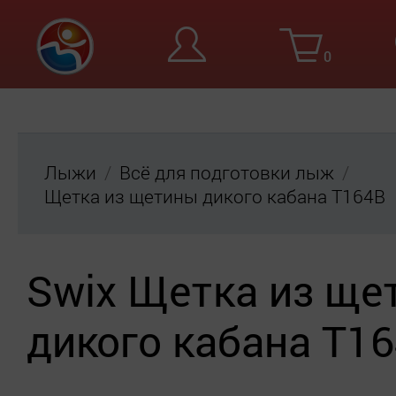
0
Вход
Ре
Лыжи
Всё для подготовки лыж
Щетка из щетины дикого кабана T164B
Swix Щетка из ще
дикого кабана T1