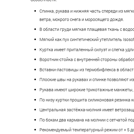
Спинка, рукава и нижняя часть спереди из мяг
ветра, мокрого снега и моросящего дождя.
В области груди мягкая плащевая ткань с вод
Мягкий как пух синтетический утеплитель Isoso
Куртка имеет приталенный силуэт и слегка удл
Воротник-стойка с внутренней стороны обрабо
Вставки-ластовицы из термобифлекса в облас
Плоские швы на рукавах и спинке позволяют и
Рукава имеют широкие трикотажные манжеты, 
По низу куртки прошита силиконовая резинка 
Центральная застёжка-молния имеет ветрозащ
По бокам два кармана на молнии с сетчатой по
Рекомендуемый температурный режим от + 5 до 