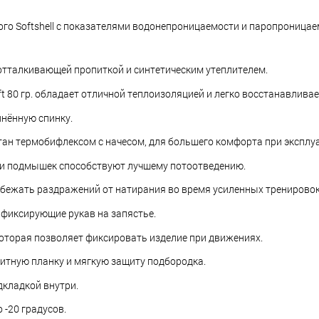
кого Softshell с показателями водонепроницаемости и паропроницае
оотталкивающей пропиткой и синтетическим утеплителем.
ft 80 гр. обладает отличной теплоизоляцией и легко восстанавливае
инённую спинку.
тан термобифлексом с начесом, для большего комфорта при эксплу
ти подмышек способствуют лучшему потоотведению.
збежать раздражений от натирания во время усиленных тренировок
фиксирующие рукав на запястье.
которая позволяет фиксировать изделие при движениях.
итную планку и мягкую защиту подбородка.
дкладкой внутри.
-20 градусов.