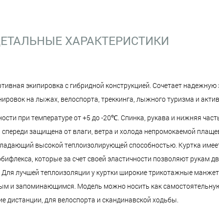
ЕТАЛЬНЫЕ ХАРАКТЕРИСТИКИ
ортивная экипировка с гибридной конструкцией. Сочетает надежную
нировок на лыжах, велоспорта, треккинга, лыжного туризма и акти
ости при температуре от +5 до -20℃. Спинка, рукава и нижняя час
ка спереди защищена от влаги, ветра и холода непромокаемой плаще
 обладающий высокой теплоизолирующей способностью. Куртка имее
ифлекса, которые за счет своей эластичности позволяют рукам дв
 Для лучшей теплоизоляции у куртки широкие трикотажные манжеты
ым и запоминающимся. Модель можно носить как самостоятельную 
е дистанции, для велоспорта и скандинавской ходьбы.