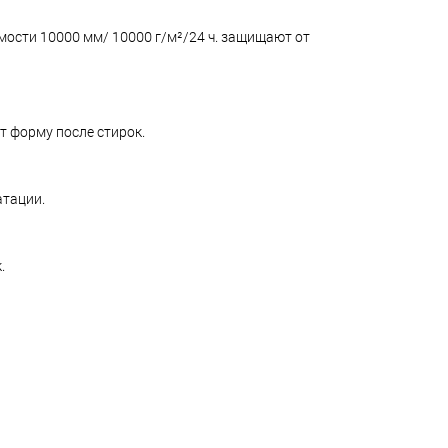
мости 10000 мм/ 10000 г/м²/24 ч. защищают от
т форму после стирок.
атации.
.