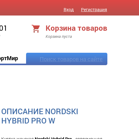
Вход
Регистрация
 01
Корзина товаров
!
Корзина пуста
ортМир
Поиск товаров на сайте
ОПИСАНИЕ NORDSKI
HYBRID PRO W
Куртка женская
Nordski Hybrid Pro -
современная