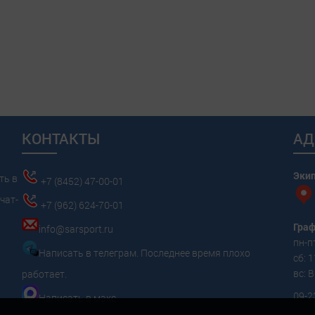
КОНТАКТЫ
АД
Эки
ть в
+7 (8452) 47-00-01
чат-
+7 (962) 624-70-01
Граф
info@sarsport.ru
пн-пт
Написать в телеграм. Последнее время плохо
сб: 1
вс:
работает.
09-2
Написать в макс