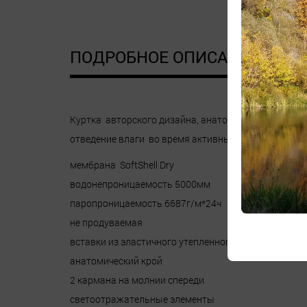
ПОДРОБНОЕ ОПИСАНИЕ
Д
Куртка авторского дизайна, анатомического кроя с
отведение влаги во время активных занятий спорт
мембрана SoftShell Dry
водонепроницаемость 5000мм
паропроницаемость 6687г/м*24ч
не продуваемая
вставки из эластичного утепленного трикотажа
анатомический крой
2 кармана на молнии спереди
светоотражательные элементы