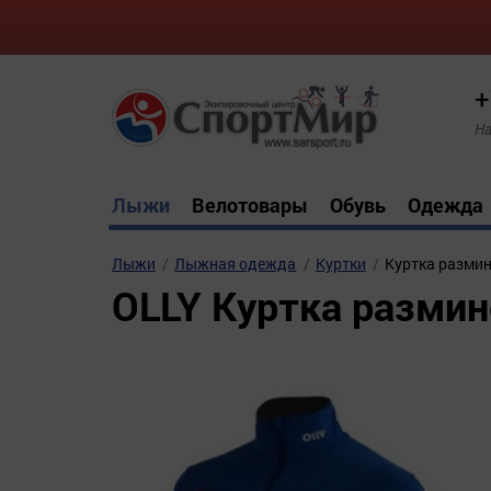
+
На
Лыжи
Велотовары
Обувь
Одежда
Лыжи
Лыжная одежда
Куртки
Куртка разми
OLLY Куртка разми