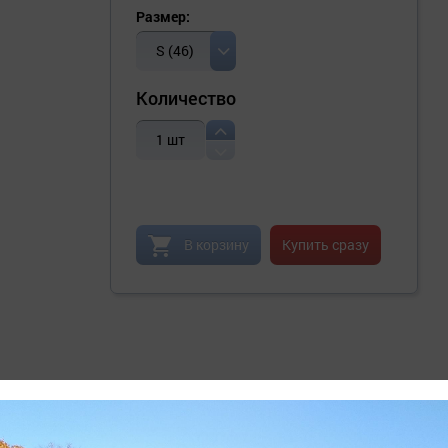
Размер:
S (46)
Количество
1
шт
В корзину
Купить сразу