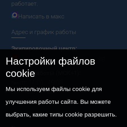
работает.
Написать в макс
Адрес и график работы
Экипировочный центр:
г. Саратов, ул. 5-я Дачная, д. 9В
Настройки файлов
cookie
График работы (МСК+1):
пн-пт: 11:00 - 19:00
Мы используем файлы cookie для
сб: 11:00 - 17:00
вс: ВЫХОДНОЙ
улучшения работы сайта. Вы можете
09-23 августа: ОТПУСК
выбрать, какие типы cookie разрешить.