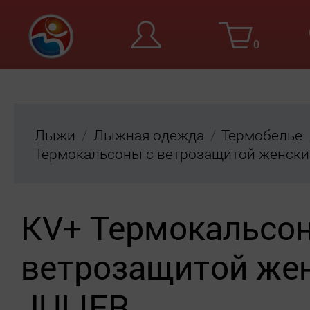
0
Вход
Ре
Лыжи
Лыжная одежда
Термобелье
Термокальсоны с ветрозащитой женски
KV+ Термокальсо
ветрозащитой же
JULIER