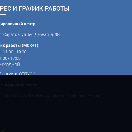
РЕС И ГРАФИК РАБОТЫ
пировочный центр:
г. Саратов, ул. 5-я Дачная, д. 9В
ик работы (МСК+1):
: 11:00 - 19:00
1:00 - 17:00
 ВЫХОДНОЙ
3 августа: ОТПУСК
т выдачи заказов:
г. Саратов, ул. Железнодорожная 43/55 "Мир Наград"
тий