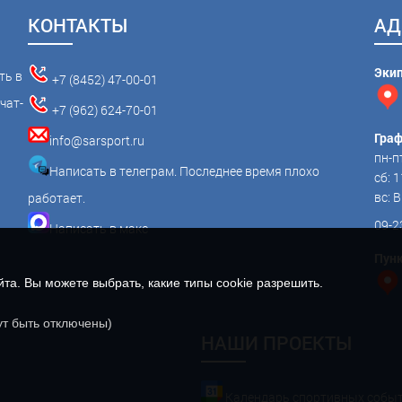
КОНТАКТЫ
АД
Эки
ть в
+7 (8452) 47-00-01
чат-
+7 (962) 624-70-01
Граф
info@sarsport.ru
пн-пт
Написать в телеграм. Последнее время плохо
сб: 1
вс:
работает.
09-2
Написать в макс
Пунк
а. Вы можете выбрать, какие типы cookie разрешить.
ут быть отключены)
НАШИ ПРОЕКТЫ
Календарь спортивных собы