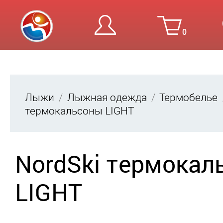
0
Вход
Ре
Лыжи
Лыжная одежда
Термобелье
термокальсоны LIGHT
NordSki термокал
LIGHT