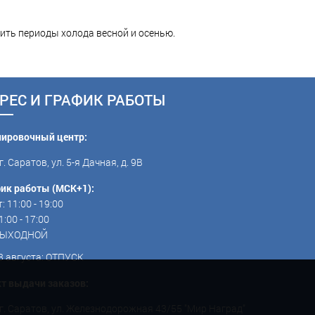
ить периоды холода весной и осенью.
РЕС И ГРАФИК РАБОТЫ
пировочный центр:
г. Саратов, ул. 5-я Дачная, д. 9В
ик работы (МСК+1):
: 11:00 - 19:00
1:00 - 17:00
 ВЫХОДНОЙ
3 августа: ОТПУСК
т выдачи заказов:
г. Саратов, ул. Железнодорожная 43/55 "Мир Наград"