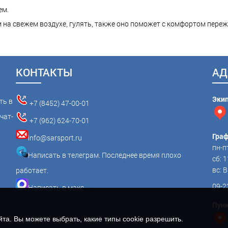
ем.
 на свежем воздухе, гулять, также оно поможет с комфортом переж
КОНТАКТЫ
АД
Эки
ть в
+7 (8452) 47-00-01
чат-
+7 (962) 624-70-01
Граф
info@sarsport.ru
пн-пт
Написать в телеграм. Последнее время плохо
сб: 1
вс:
работает.
09-2
Написать в макс
Пунк
а. Вы можете выбрать, какие типы cookie разрешить.