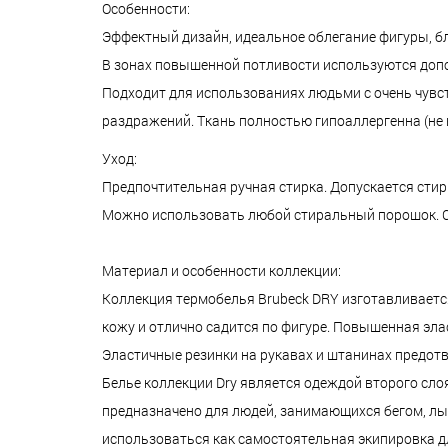
Особенности:
Эффектный дизайн, идеальное облегание фигуры, б
В зонах повышенной потливости используются допо
Подходит для использованиях людьми с очень чувс
раздражений. Ткань полностью гипоаллергенна (не
Уход:
Предпочтительная ручная стирка. Допускается сти
Можно использовать любой стиральный порошок. Су
Материал и особенности коллекции:
Коллекция термобелья Brubeck DRY изготавливается
кожу и отлично садится по фигуре. Повышенная эла
Эластичные резинки на рукавах и штанинах предот
Белье коллекции Dry является одеждой второго слоя
предназначено для людей, занимающихся бегом, лыж
использоваться как самостоятельная экипировка дл