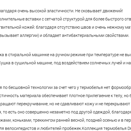
лагодаря очень высокой эластичности. Не сковывает движений!
лнительные вставки с сетчатой структурой для более быстрого отв
твительной кожей: благодаря отсутствию швов и очень нежному ма
 вызывает аллергии) и обладает антибактериальными свойствами.
рка в стиральной машинке на ручном режиме при температуре не в
шка в сушильной машине, под воздействием солнечных лучей и на 
 по бесшовной технологии за счет чего у термобелья нет формооб
стичность материала обеспечивает плотное прилегаение к телу, но 
вращают перекручивание, но не сдавливают кожу и не перекрывают 
, то есть оно совершенно незаметно под другой одеждой, благодар
ами, коньками, треккингом ранней весной, поздней осенью и в пе
я велосипедистов и любителей пробежек.Коллекция термобелья Dry 