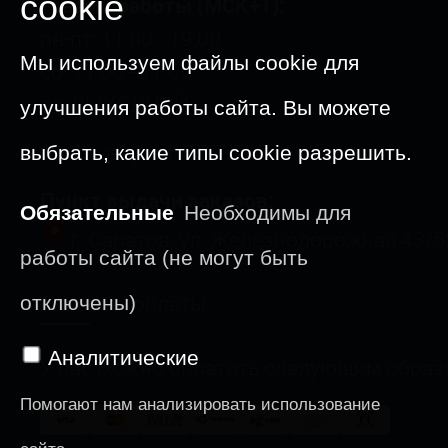
cookie
График работы (МСК+1):
пн-пт: 11:00 - 19:00
Мы используем файлы cookie для
сб: 11:00 - 17:00
вс: ВЫХОДНОЙ
улучшения работы сайта. Вы можете
09-23 августа: ОТПУСК
выбрать, какие типы cookie разрешить.
Пункт выдачи заказов:
Обязательные
Необходимы для
г. Саратов, ул. Железнодорожная 43/5
работы сайта (не могут быть
Способы оплаты
отключены)
Аналитические
У нас можно оплатить следующим образ
Помогают нам анализировать использование