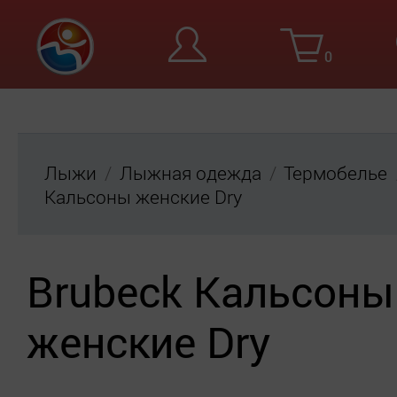
0
Вход
Ре
Лыжи
Лыжная одежда
Термобелье
Кальсоны женские Dry
Brubeck Кальсоны
женские Dry