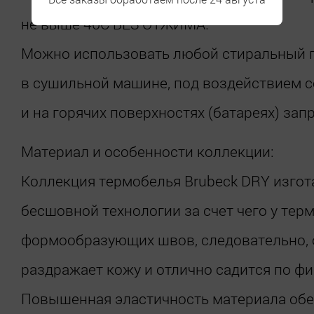
не выше 40C БЕЗ ОТЖИМА.
Можно использовать любой стиральный 
в сушильной машине, под воздействием 
и на горячих поверхностях (батареях) зап
Материал и особенности коллекции:
Коллекция термобелья Brubeck DRY изгот
бесшовной технологии за счет чего у тер
формообразующих швов, следовательно, 
раздражает кожу и отлично садится по фи
Повышенная эластичность материала обе