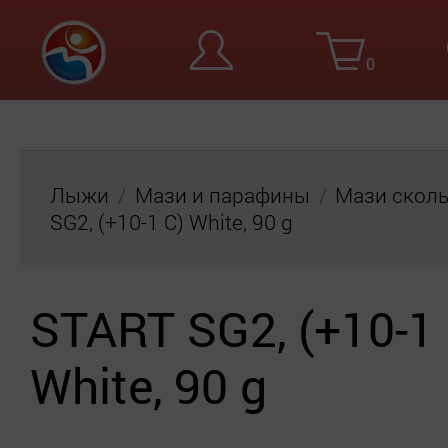
0
Вход
Ре
Лыжи
Мази и парафины
Мази скол
SG2, (+10-1 C) White, 90 g
START SG2, (+10-1 
White, 90 g