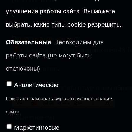
сб: 11:00 - 17:00
вс: ВЫХОДНОЙ
улучшения работы сайта. Вы можете
09-23 августа: ОТПУСК
выбрать, какие типы cookie разрешить.
Пункт выдачи заказов:
Обязательные
Необходимы для
г. Саратов, ул. Железнодорожная 43/5
работы сайта (не могут быть
Способы оплаты
отключены)
Аналитические
У нас можно оплатить следующим образ
Помогают нам анализировать использование
сайта
Наши проекты
Маркетинговые