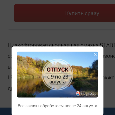
Купить сразу
Низкофторовая скользящая смазка START
×
соответствии с температурным диапазон
влажности воздуха менее 55%.
LF-фторовые парафины применяют также 
другие фторовые мази.
Все заказы обработаем после 24 августа