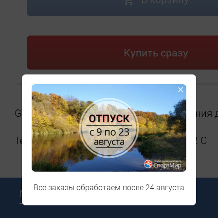
Купить сразу
×
GW UNIVERSAL жидкие мази скольжения 
Температурный диапазон от + 5 С до 2 С
Все заказы обработаем после 24 августа
Мы в соцсетях