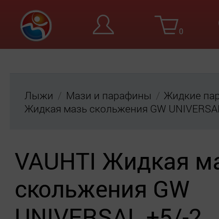
0
Вход
Ре
Лыжи
Мази и парафины
Жидкие па
Жидкая мазь скольжения GW UNIVERSAL
VAUHTI Жидкая м
скольжения GW
UNIVERSAL +5/-2