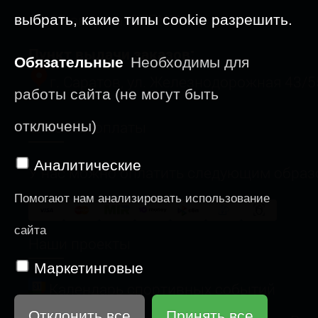
09-23 августа: ОТПУСК
выбрать, какие типы cookie разрешить.
Пункт выдачи заказов:
Обязательные
Необходимы для
г. Саратов, ул. Железнодорожная 43/5
работы сайта (не могут быть
Способы оплаты
отключены)
Аналитические
У нас можно оплатить следующим образ
Помогают нам анализировать использование
сайта
Наши проекты
Маркетинговые
Календарь спортивных событий
Отклонить все
Принять все