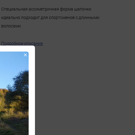
Специальная ассиметричная форма шапочки
идеально подходит для спортсменов с длинными
волосами.
Подробное описание
×