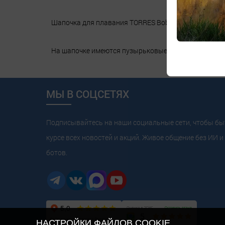
Шапочка для плавания TORRES Bobbles изготовлена
На шапочке имеются пузырьковые выпуклости, кото
МЫ В СОЦСЕТЯХ
Подписывайтесь на наши социальные сети, чтобы бы
курсе всех новостей и акций. Живое общение без ИИ и 
ботов.
НАСТРОЙКИ ФАЙЛОВ COOKIE