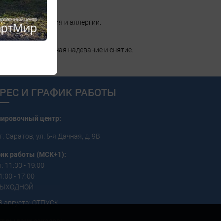
ывает раздражения и аллергии.
гуляцию и облегчая надевание и снятие.
РЕС И ГРАФИК РАБОТЫ
пировочный центр:
г. Саратов, ул. 5-я Дачная, д. 9В
ик работы (МСК+1):
: 11:00 - 19:00
1:00 - 17:00
 ВЫХОДНОЙ
3 августа: ОТПУСК
т выдачи заказов: