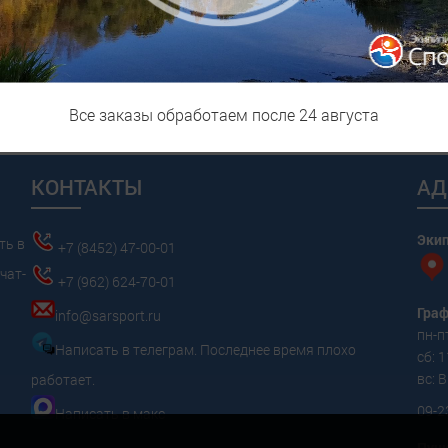
 из прочного высококачественного 100% силикона, который не выз
рые удерживают больше воздуха внутри шапочки, улучшая терморе
Все заказы обработаем после 24 августа
КОНТАКТЫ
АД
Эки
ть в
+7 (8452) 47-00-01
чат-
+7 (962) 624-70-01
Граф
info@sarsport.ru
пн-пт
Написать в телеграм. Последнее время плохо
сб: 1
вс:
работает.
09-2
Написать в макс
Пунк