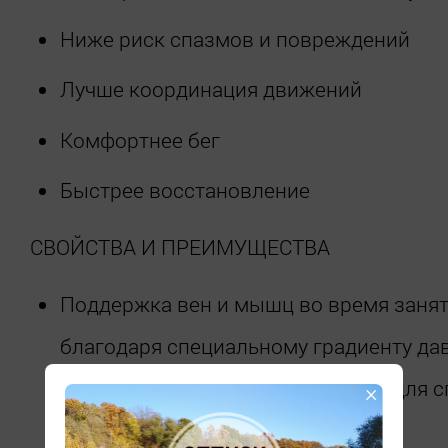
Ниже риск спазмов и повреждений
Лучше координация движений
Комфортнее бег
Быстрее восстановление
СВОЙСТВА И ПРЕИМУЩЕСТВА
Поддержка вен и мышц во время заня
благодаря специальному градиенту да
разработанному компанией medi для 
×
нагрузок