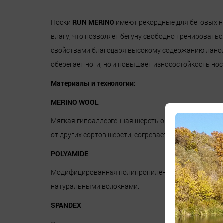
Носки
RUN MERINO
имеют рекордные для беговых н
влагу, что позволяет бегуну свободно тренировать
свойствами благодаря высокому содержанию ланол
оберегает ноги, но и повышает износостойкость нос
Материалы и технологии:
MERINO WOOL
Мягкая гипоаллергенная шерсть овец-мериносов, зн
от других сортов шерсти, согревает и отводит от ко
POLYAMIDE
Модифицированная полипропиленовая пряжа, облад
натуральными волокнами.
SPANDEX