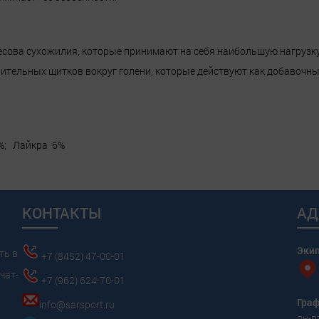
ова сухожилия, которые принимают на себя наибольшую нагрузку п
ительных щитков вокруг голени, которые действуют как добавочны
8%; Лайкра 6%
КОНТАКТЫ
АД
Эки
ть в
+7 (8452) 47-00-01
чат-
+7 (962) 624-70-01
Граф
info@sarsport.ru
пн-пт