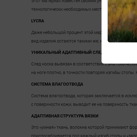
Этот материал известен своими уникальными свойс
технологически необходимых местах мы обеспечив
LYCRA
Даже небольшой процент этой марки эластана в сос
вид изделия остаются такими же, как в день покупки
УНИКАЛЬНЫЙ АДАПТИВНЫЙ СЛЕД
След носка вывязан в соответствии с анатомическим
на ноге плотно, в точности повторяя изгибы стопы
СИСТЕМА ВЛАГООТВОДА
Система влагоотвода, которая заключается в исклю
с поверхности кожи, выводит ее на поверхность тка
АДАПТИВНАЯ СТРУКТУРА ВЯЗКИ
Это «умная» ткань, волокна которой принимают фор
приспосабливается под каждый изгиб стопы и «запо