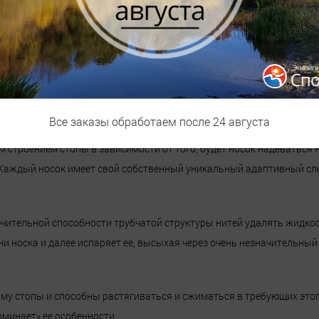
твами быстро принимать первоначальную форму. Он может растягив
аем плотную посадку носка и необходимый компрессионный эффект
таве придает носкам превосходную упругость и растяжимость. Это 
, даже после нескольких стирок.
Все заказы обработаем после 24 августа
 строением стопы в зависимости от того, будет носок надеваться н
. Каждый носок имеет свой собственный уникальный адаптивный сл
чительной способности трубчатой структуры нитей удалять жидкос
ни носка и далее испаряет ее, высыхая через очень незначительны
му стопы и способны растягиваться и сжиматься в требующих этого
минает» ее особенности.