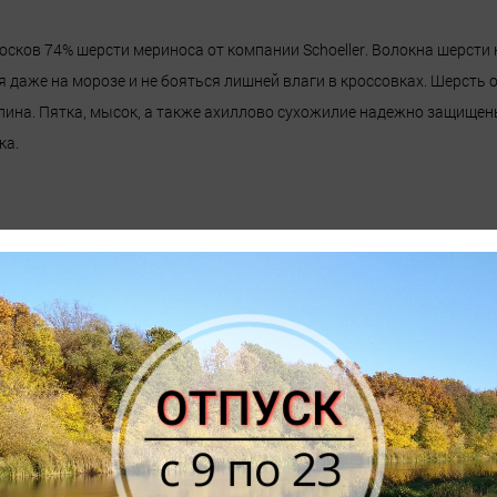
осков 74% шерсти мериноса от компании Schoeller. Волокна шерсти
ся даже на морозе и не бояться лишней влаги в кроссовках. Шерс
ина. Пятка, мысок, а также ахиллово сухожилие надежно защищен
ка.
аменитая своей способностью уничтожать бактерии и устранять за
жи влагу благодаря пустотам в волокнах.
ает антимикробной пропиткой и наилучшими термическими свойст