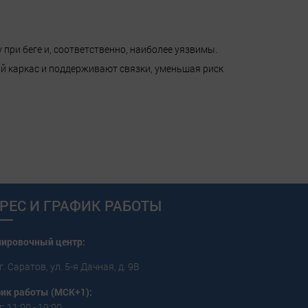
ри беге и, соответственно, наиболее уязвимы.
й каркас и поддерживают связки, уменьшая риск
РЕС И ГРАФИК РАБОТЫ
пировочный центр:
г. Саратов, ул. 5-я Дачная, д. 9В
ик работы (МСК+1):
: 11:00 - 19:00