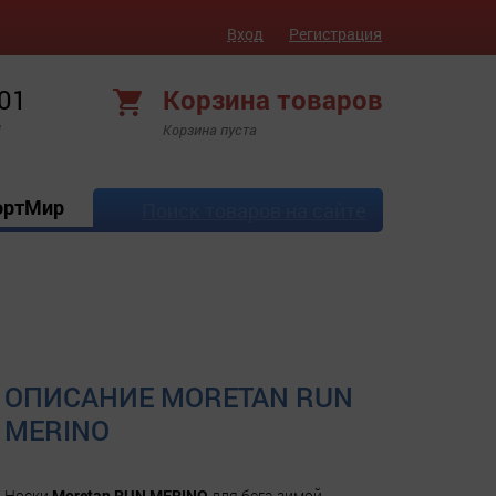
Вход
Регистрация
 01
Корзина товаров
!
Корзина пуста
ортМир
Поиск товаров на сайте
ОПИСАНИЕ MORETAN RUN
MERINO
Носки
Moretan RUN MERINO
для бега зимой.