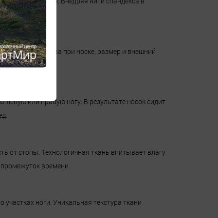
аться в 5–7 раз. Внедряя нити спандекса в
.
гарантия удобства при носке, размер и внешний
а левую или правую ногу. В результате носок сидит
ед.
ть от стопы. Технологичная ткань впитывает влагу
й промежуток времени.
 участках ноги. Уникальная текстура ткани