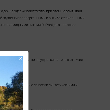
 надежно удерживают тепло, при этом не впитывая
ть обладает гипоаллергенными и антибактериальными
ы полиамидными нитями DuPont, что не только
×
пах пота. Комфортно ощущается на теле в отличие
вами по сравнению со всеми синтетическими и