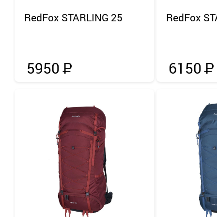
RedFox
STARLING 25
RedFox
ST
5950
Р
6150
Р