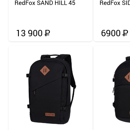
RedFox
SAND HILL 45
RedFox
SI
13 900
Р
6900
Р
Применить
Сбросить