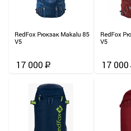
RedFox
Рюкзак Makalu 85
RedFox
Рю
V5
V5
17 000
Р
17 000