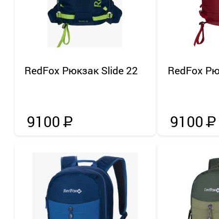
RedFox
Рюкзак Slide 22
RedFox
Рю
9100
Р
9100
Р