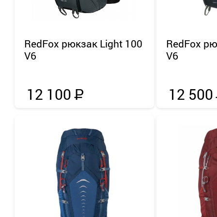
RedFox
рюкзак Light 100
RedFox
рю
V6
V6
12 100
Р
12 500