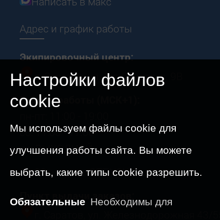
Написать в макс
Адрес и график работы
Экипировочный центр:
г. Саратов, ул. 5-я Дачная, д. 9В
Настройки файлов
cookie
График работы (МСК+1):
пн-пт: 11:00 - 19:00
Мы используем файлы cookie для
сб: 11:00 - 17:00
вс: ВЫХОДНОЙ
улучшения работы сайта. Вы можете
09-23 августа: ОТПУСК
выбрать, какие типы cookie разрешить.
Пункт выдачи заказов:
Обязательные
Необходимы для
г. Саратов, ул. Железнодорожная 43/5