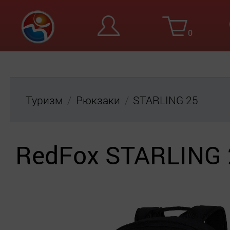
0
Вход
Ре
Туризм
Рюкзаки
STARLING 25
RedFox STARLING 