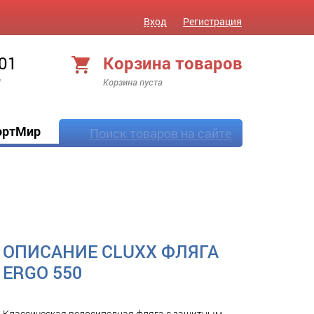
Вход
Регистрация
 01
Корзина товаров
!
Корзина пуста
ортМир
Поиск товаров на сайте
ОПИСАНИЕ CLUXX ФЛЯГА
ERGO 550
Классическая велосипедная фляга с защитным