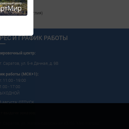
 клей, мелок (Англия)
РЕС И ГРАФИК РАБОТЫ
пировочный центр:
г. Саратов, ул. 5-я Дачная, д. 9В
ик работы (МСК+1):
: 11:00 - 19:00
1:00 - 17:00
 ВЫХОДНОЙ
3 августа: ОТПУСК
т выдачи заказов:
г. Саратов, ул. Железнодорожная 43/55 "Мир Наград"