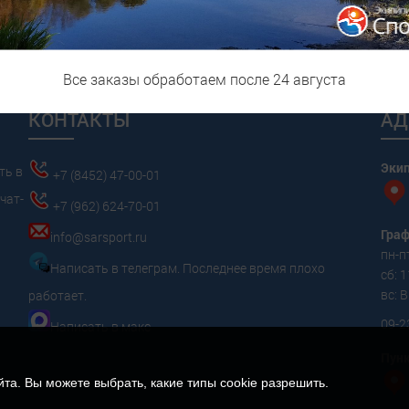
новых жгута со специальным шилом для установки, складной ножик,
Все заказы обработаем после 24 августа
КОНТАКТЫ
АД
Эки
ть в
+7 (8452) 47-00-01
чат-
+7 (962) 624-70-01
Граф
info@sarsport.ru
пн-пт
Написать в телеграм. Последнее время плохо
сб: 1
вс:
работает.
09-2
Написать в макс
Пунк
а. Вы можете выбрать, какие типы cookie разрешить.