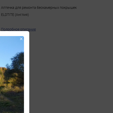
Аптечка для ремонта бескамерных покрышек
ELDTITE (Англия)
Подробное описание
×