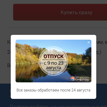
Купить сразу
×
Каретка Pressfit, внешний диаметр 46мм,
24мм (для Shimano, FSA, Prowheel и т.д.)
Вес 114г.
Все заказы обработаем после 24 августа
Мы в соцсетях
Подписывайтесь на наши социальные сет