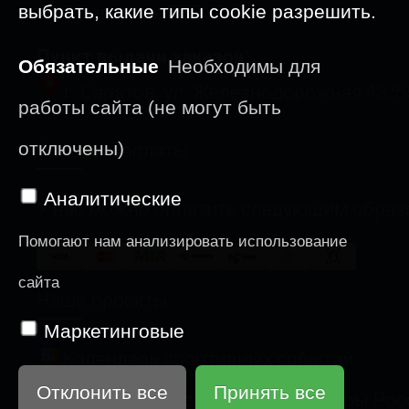
09-23 августа: ОТПУСК
выбрать, какие типы cookie разрешить.
Пункт выдачи заказов:
Обязательные
Необходимы для
г. Саратов, ул. Железнодорожная 43/5
работы сайта (не могут быть
Способы оплаты
отключены)
Аналитические
У нас можно оплатить следующим образ
Помогают нам анализировать использование
сайта
Наши проекты
Маркетинговые
Календарь спортивных событий
Отклонить все
Принять все
Веломногодневка "Меловые Горы Рос