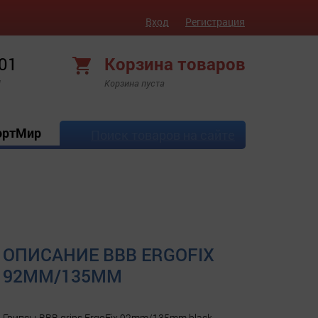
Вход
Регистрация
 01
Корзина товаров
!
Корзина пуста
ортМир
Поиск товаров на сайте
ОПИСАНИЕ BBB ERGOFIX
92MM/135MM
Грипсы BBB grips ErgoFix 92mm/135mm black