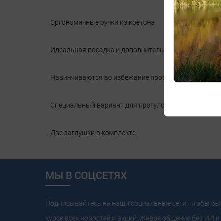
Эргономичные ручки из кретона
Идеальная посадка и дополнительная поддержка л
Навинчиваются во избежание проскальзывания рул
Специальный вариант для прогулочных велосипедо
Две заглушки в комплекте.
МЫ В СОЦСЕТЯХ
Подписывайтесь на наши социальные сети, чтобы бы
курсе всех новостей и акций. Живое общение без ИИ и 