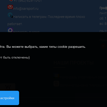
+7 (962) 624-70-01
Граф
info@sarsport.ru
пн-пт
Написать в телеграм. Последнее время плохо
сб: 1
вс:
работает.
09-2
Написать в макс
Пунк
а. Вы можете выбрать, какие типы cookie разрешить.
ут быть отключены)
НАШИ ПРОЕКТЫ
Календарь спортивных собы
Веломногодневка "Меловые Г
настройки
© 2010 - 2026 Экипировочный центр СпортМир.