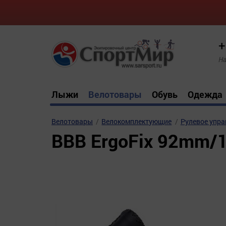
+
На
Лыжи
Велотовары
Обувь
Одежда
Велотовары
Велокомплектующие
Рулевое упра
BBB ErgoFix 92mm