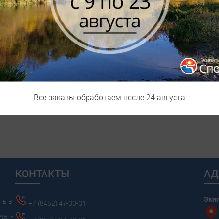
адоней.
я.
Все заказы обработаем после 24 августа
в.
КОНТАКТЫ
АД
Эки
ть в
+7 (8452) 47-00-01
чат-