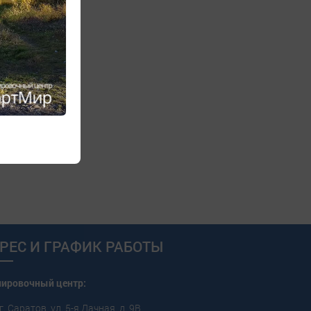
РЕС И ГРАФИК РАБОТЫ
пировочный центр:
г. Саратов, ул. 5-я Дачная, д. 9В