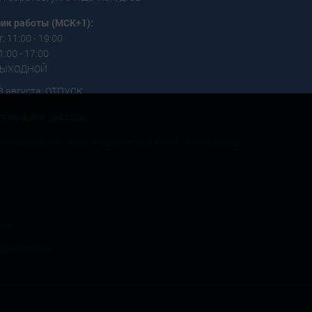
ик работы (МСК+1):
: 11:00 - 19:00
1:00 - 17:00
 ВЫХОДНОЙ
3 августа: ОТПУСК
т выдачи заказов:
г. Саратов, ул. Железнодорожная 43/55 "Мир Наград"
тий
оры России"