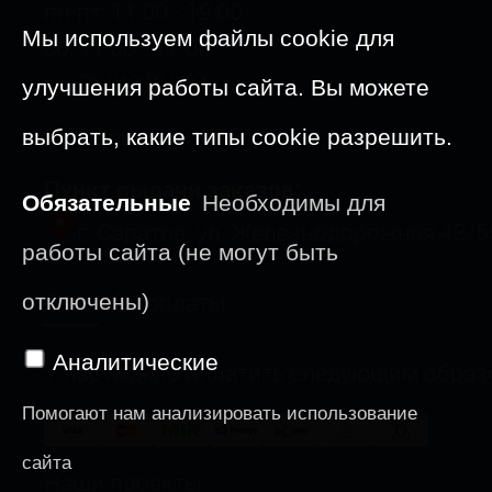
пн-пт: 11:00 - 19:00
Мы используем файлы cookie для
сб: 11:00 - 17:00
вс: ВЫХОДНОЙ
улучшения работы сайта. Вы можете
09-23 августа: ОТПУСК
выбрать, какие типы cookie разрешить.
Пункт выдачи заказов:
Обязательные
Необходимы для
г. Саратов, ул. Железнодорожная 43/5
работы сайта (не могут быть
Способы оплаты
отключены)
Аналитические
У нас можно оплатить следующим образ
Помогают нам анализировать использование
сайта
Наши проекты