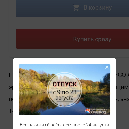
В корзину
Купить сразу
×
Рога алюминий/резина ABE-402 Blk ERGO
эргономичные, с мягким антискользящи
покрытием, черные, прямые, короткие, ан
145г/пара
Все заказы обработаем после 24 августа