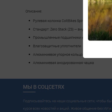
Описание:
Рулевая колонка ColtBikes Spirit нижняя часть.
Стандарт: Zero Stack (ZS) — внутренние чашки
Промышленные подшипники из нержавеющей 
Влагозащитные уплотнители
Алюминиевое упорное кольцо
Алюминиевая анодированная чашка
МЫ В СОЦСЕТЯХ
Подписывайтесь на наши социальные сети, чтобы бы
курсе всех новостей и акций. Живое общение без ИИ и 