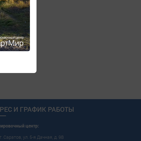
РЕС И ГРАФИК РАБОТЫ
пировочный центр:
г. Саратов, ул. 5-я Дачная, д. 9В