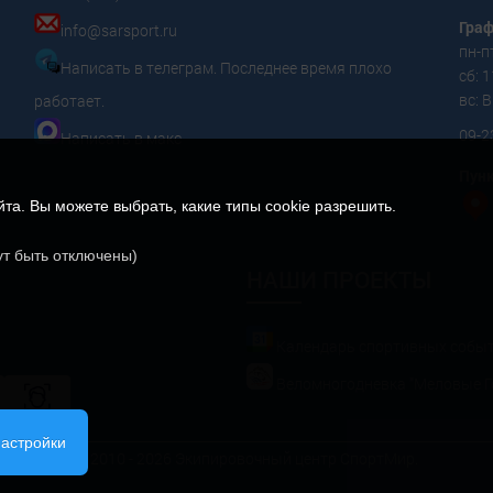
Граф
info@sarsport.ru
пн-пт
Написать в телеграм. Последнее время плохо
сб: 1
вс:
работает.
09-2
Написать в макс
Пунк
а. Вы можете выбрать, какие типы cookie разрешить.
ут быть отключены)
НАШИ ПРОЕКТЫ
Календарь спортивных собы
Веломногодневка "Меловые Г
настройки
© 2010 - 2026 Экипировочный центр СпортМир.