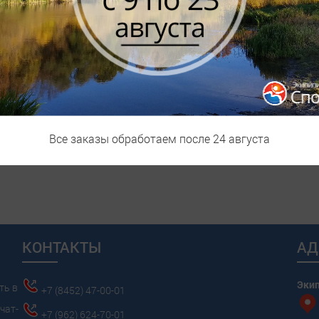
стали
Все заказы обработаем после 24 августа
КОНТАКТЫ
АД
Эки
ть в
+7 (8452) 47-00-01
чат-
+7 (962) 624-70-01