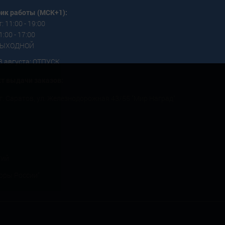
ик работы (МСК+1):
: 11:00 - 19:00
1:00 - 17:00
 ВЫХОДНОЙ
3 августа: ОТПУСК
т выдачи заказов:
г. Саратов, ул. Железнодорожная 43/55 "Мир Наград"
тий
оры России"