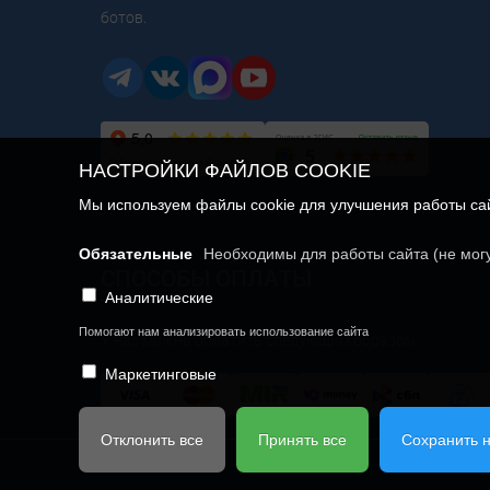
ботов.
НАСТРОЙКИ ФАЙЛОВ COOKIE
Мы используем файлы cookie для улучшения работы сайт
Обязательные
Необходимы для работы сайта (не мог
СПОСОБЫ ОПЛАТЫ
Аналитические
Помогают нам анализировать использование сайта
У нас можно оплатить следующим образом:
Маркетинговые
Отклонить все
Принять все
Сохранить 