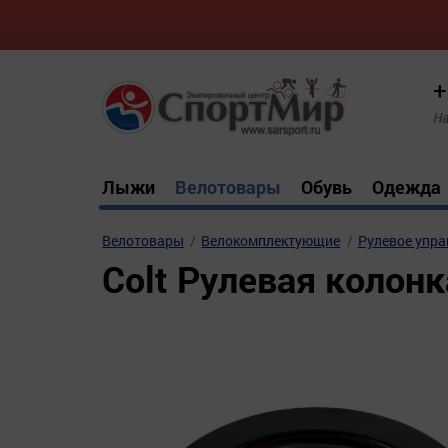
+
На
Лыжи
Велотовары
Обувь
Одежда
Велотовары
Велокомплектующие
Рулевое упра
Colt Рулевая колонк